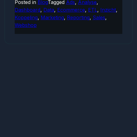
Posted in
Blog
Tagged
Ads
,
Analyse
,
data
Dashboard
,
Data
,
Ecommerce
,
ETL
,
Inzicht
,
dashboards
Koppeling
,
Marketing
,
Reporting
,
Sales
,
voor
Webshop
luxe
modewebsho