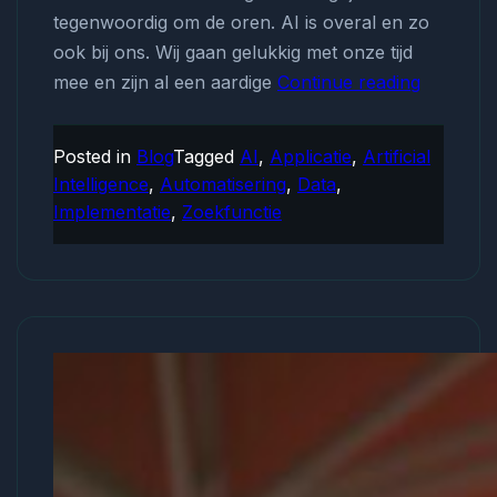
tegenwoordig om de oren. AI is overal en zo
ook bij ons. Wij gaan gelukkig met onze tijd
mee en zijn al een aardige
Continue reading
Slim
zoeken
met
Posted in
Blog
Tagged
AI
,
Applicatie
,
Artificial
Artificial
Intelligence
,
Automatisering
,
Data
,
Intellige
Implementatie
,
Zoekfunctie
implemen