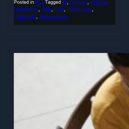
Posted in
Blog
Tagged
AI
,
AI-tools
,
Artificial
of
Intelligence
,
Data
,
LLM
,
Power user
,
stug
Taalmodel
,
Temperature
om
te
lezen:
bepaal
de
toon
met
Temperature