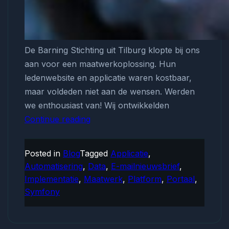
De Barning Stichting uit Tilburg klopte bij ons
aan voor een maatwerkoplossing. Hun
ledenwebsite en applicatie waren kostbaar,
maar voldeden niet aan de wensen. Werden
we enthousiast van! Wij ontwikkelden
Continue reading
Maatwerkoplossing
voor
leden
Posted in
Blog
Tagged
Applicatie
,
stichting
Automatisering
,
Data
,
E-mailnieuwsbrief
,
wetenschappelijke
Implementatie
,
Maatwerk
,
Platform
,
Portaal
,
nascholing
Symfony