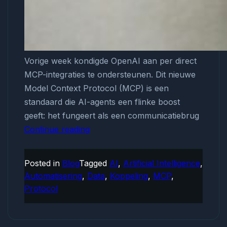
Vorige week kondigde OpenAI aan per direct
MCP-integraties te ondersteunen. Dit nieuwe
Model Context Protocol (MCP) is een
standaard die AI-agents een flinke boost
geeft: het fungeert als een communicatiebrug
Continue reading
Wat
is
MCP
Posted in
Blog
Tagged
AI
,
Artificial Intelligence
,
en
Automatisering
,
Data
,
Koppeling
,
MCP
,
waarom
Protocol
ondersteunt
OpenAI
het