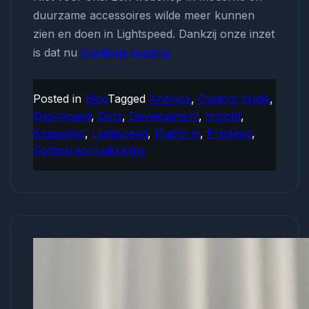
duurzame accessoires wilde meer kunnen
zien en doen in Lightspeed. Dankzij onze inzet
is dat nu
Continue reading
Lightspeed-
maatwerk
voor
Posted in
Blog
Tagged
Analyse
,
Custom made
,
webshop
Dashboard
,
Data
,
Development
,
Inzicht
,
in
Koppeling
,
Lightspeed
,
Platform
,
Prijsfeed
,
moderne
Softwareontwikkeling
en
duurzame
accessoires