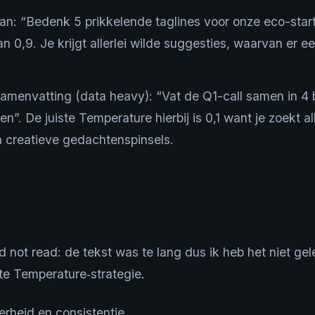
an: “Bedenk 5 prikkelende taglines voor onze eco-star
 0,9. Je krijgt allerlei wilde suggesties, waarvan er 
amenvatting (data heavy): “Vat de Q1-call samen in 4 bu
en”. De juiste Temperature hierbij is 0,1 want je zoekt all
 creatieve gedachtenspinsels.
id not read: de tekst was te lang dus ik heb het niet g
e Temperature‑strategie.
erheid en consistentie