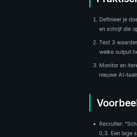
Definieer je do
en schrijf die 
Test 3 waarden:
welke output he
Monitor en iter
nieuwe AI-taal
Voorbeel
Recruiter: “Sc
0,3. Een lage s