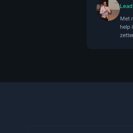
Lead
Met m
help 
zette