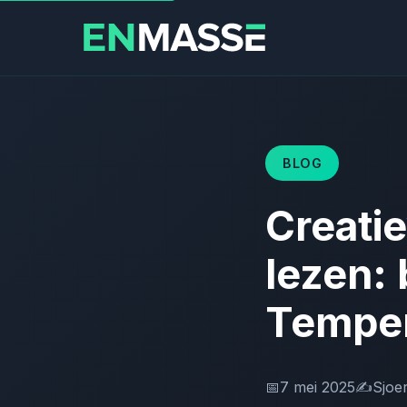
BLOG
Creatie
lezen:
Temper
📅
7 mei 2025
✍️
Sjoe