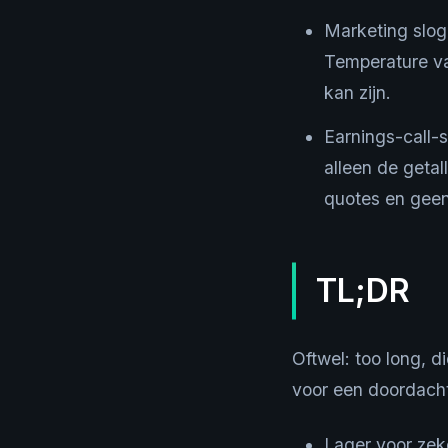
Marketing slog
Temperature van
kan zijn.
Earnings-call-s
alleen de getall
quotes en geen
TL;DR
Oftwel: too long, d
voor een doordacht
Lager voor zek