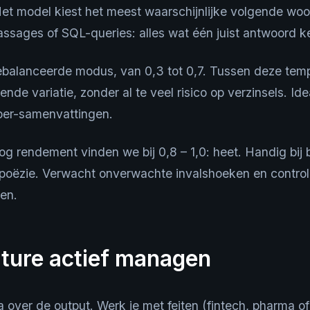
et model kiest het meest waarschijnlijke volgende woo
 passages of SQL-queries: alles wat één juist antwoord k
gebalanceerde modus, van 0,3 tot 0,7. Tussen deze temp
nde variatie, zonder al te veel risico op verzinsels. Id
per-samenvattingen.
og rendement vinden we bij 0,8 – 1,0: heet. Handig bij 
 poëzie. Verwacht onverwachte invalshoeken en control
den.
ture actief managen
a over de output. Werk je met feiten (fintech, pharma of