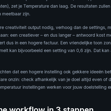
ten), zet je Temperature dan laag. De resultaten zullen
 meetbaar zijn.
e creativiteit output nodig, verhoog dan de settings, m
aan: een creatiever – en dus langer – antwoord kost m
ert dus in een hogere factuur. Een vriendelijke toon zo
elt kan bijvoorbeeld een setting van 0,6 zijn. Dat kan 
chten dat een hogere instelling ook gekkere ideeën bet
are onzin: check afhankelijk van je doel altijd even of de
mperatuur instellingen werken voor jouw doelstelling en
he workflow in 3 stappen