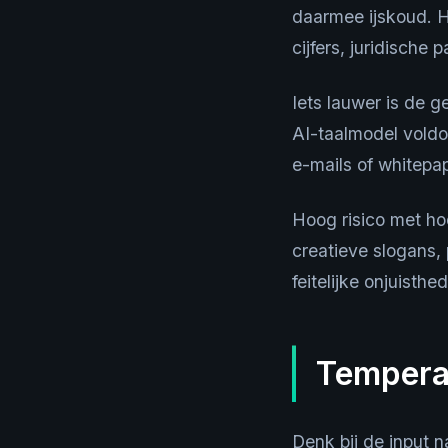
daarmee ijskoud. H
cijfers, juridische
Iets lauwer is de 
AI-taalmodel voldoe
e-mails of whitepa
Hoog risico met ho
creatieve slogans,
feitelijke onjuisthe
Tempera
Denk bij de input n