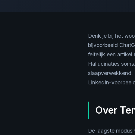
Denk je bij het wo
bijvoorbeeld ChatG
feitelijk een artik
Hallucinaties soms.
slaapverwekkend. In
LinkedIn-voorbeel
Over Tem
De laagste modus v