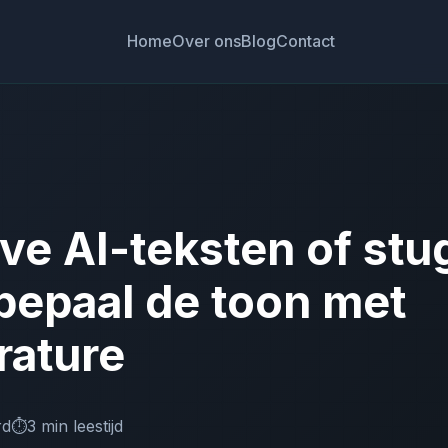
Home
Over ons
Blog
Contact
ve AI-teksten of stu
 bepaal de toon met
ature
rd
⏱️
3 min leestijd