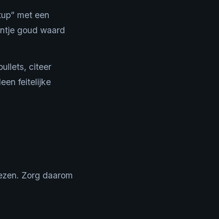
tup” met een
eentje goud waard
llets, citeer
een feitelijke
elezen. Zorg daarom