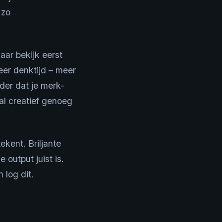
 zo
aar bekijk eerst
eer denktijd – meer
nder dat je merk-
al creatief genoeg
ekent. Briljante
 output juist is.
 log dit.