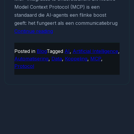
Model Context Protocol (MCP) is een
standaard die AI-agents een flinke boost
geeft: het fungeert als een communicatiebrug
Continue reading
Wat
is
MCP
Posted in
Blog
Tagged
AI
,
Artificial Intelligence
,
en
Automatisering
,
Data
,
Koppeling
,
MCP
,
waarom
Protocol
ondersteunt
OpenAI
het
nu?