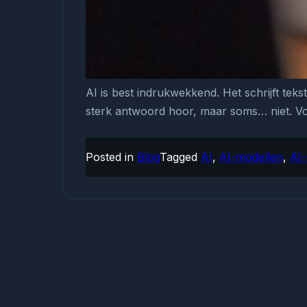
AI is best indrukwekkend. Het schrijft tek
sterk antwoord hoor, maar soms… niet. Vo
Posted in
Blog
Tagged
AI
,
AI-modellen
,
AI-