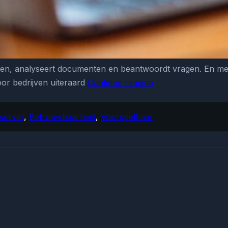
sten, analyseert documenten en beantwoordt vragen. En mees
or bedrijven uiteraard
Continue reading
En
Masse
heeft
server
,
Betrouwbaarheid
,
Voorspelbaar
de
oplossing
voor
wisselvallige
AI-
modellen