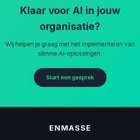
Klaar voor AI in jouw
organisatie?
Wij helpen je graag met het implementeren van
slimme AI-oplossingen.
Start een gesprek
ENMASSE