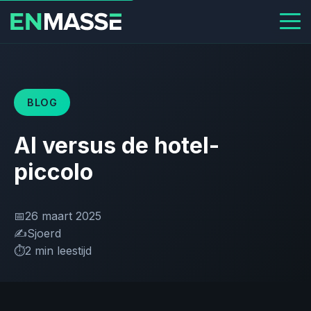
BLOG
AI versus de hotel-
piccolo
📅
26 maart 2025
✍️
Sjoerd
⏱️
2 min leestijd